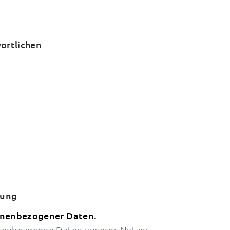
ortlichen
tung
onenbezogener Daten.
nenbezogene Daten unserer Nutzer