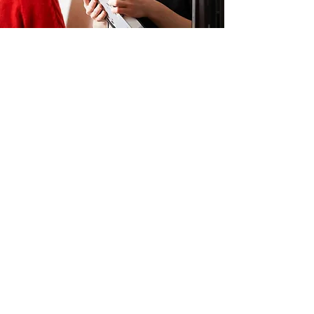
Prüfung und Durchführung von
E-Check Anforderungen
Als zertifizierte Elektrikerfirma unterstützten
beim E-Check durch gründliche Inspektion
elektrischer Anlagen. Potenzielle Gefahren
werden erkannt, Sicherheitsrisiken wie defekte
Leitungen oder Überlastungen identifiziert
und Empfehlungen zur Behebung gegeben. Mit
spezialisierten Messgeräten werden genaue
Diagnosen erstellt. Ein detaillierter Prüfbericht
fasst Inspektionsergebnisse, Mängel und
Lösungsvorschläge zusammen.
Jetzt kontaktieren