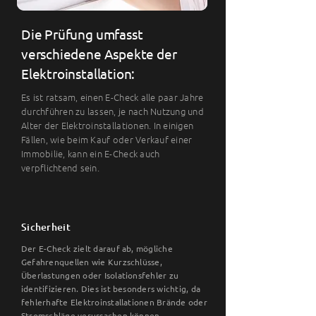
Die Prüfung umfasst
verschiedene Aspekte der
Elektroinstallation:
Es ist ratsam, einen E-Check alle paar Jahre
durchführen zu lassen, je nach Nutzung und
Alter der Elektroinstallationen. In einigen
Fällen, wie beim Kauf oder Verkauf einer
Immobilie, kann ein E-Check auch
verpflichtend sein.
Sicherheit
Der E-Check zielt darauf ab, mögliche
Gefahrenquellen wie Kurzschlüsse,
Überlastungen oder Isolationsfehler zu
identifizieren. Dies ist besonders wichtig, da
fehlerhafte Elektroinstallationen Brände oder
Stromschläge verursachen können.